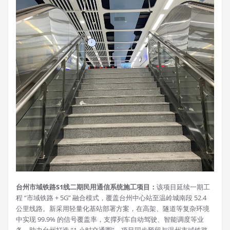
台州市域铁路S1线二期民用通信系统施工项目：
该项目延续一期工
程 “市域铁路 + 5G” 融合模式，覆盖台州中心站至温岭城南段 52.4
公里线路。新采用轻量化基站部署方案，在高架、隧道等复杂环境
中实现 99.9% 的信号覆盖率，支撑列车自动驾驶、智能调度等业
务，助力台州打造 “1 小时交通圈”。项目同步预留与温州市域铁路