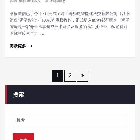
作者
纵横通信发文
在
纵横动态
纵横通信已于今年7月完成了对上海狮尾智能化科技有限公司（以下
简称“狮尾智能”）100%的股权收购，正式切入低空经济赛道。 狮尾
智能是一家专业从事航空技术研发及服务的高科技企业。狮尾智能
围绕新质生产力，…
阅读更多
文
1
2
章
搜索
导
航