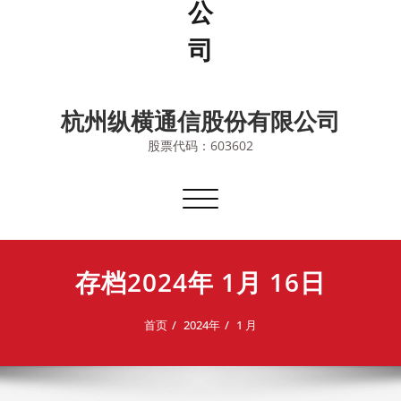
杭州纵横通信股份有限公司
股票代码：603602
切
换
导
航
存档2024年 1月 16日
首页
2024年
1 月