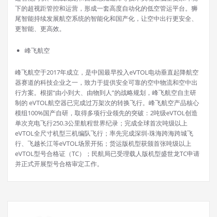
下的超视距管控和运营，形成一套高度自动化的低空管运平台。狮
尾智能持续发展航空系统的智能化和国产化，让空中出行更安全、
更智能、更高效。
峰飞航空
峰飞航空于2017年成立，是中国最早投入eVTOL电动垂直起降航空
器赛道的科技企业之一，致力于提供安全可靠的空中物流和空中出
行方案。根据“由小到大、由物到人”的战略规划，峰飞航空自主研
制的 eVTOL航空器已完成过万架次的转换飞行。峰飞航空产品核心
模组100%国产自研，取得多项行业领先的突破：2吨级eVTOL创造
单次充电飞行250.3公里航程世界纪录；完成全球首次吨级以上
eVTOL全尺寸机型三机编队飞行；率先完成深圳-珠海跨海跨城飞
行、飞越长江等eVTOL场景开拓；货运版机型获颁首张吨级以上
eVTOL型号合格证（TC）；民航局已受理载人版机型盛世龙TC申请
并正式开展型号合格审定工作。