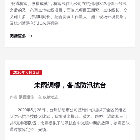
“畅通杭富、纵横成就”，杭富线作为公司在杭州地区继地铁五号线
之后的又一条重点地铁线项目，面临此项目工期紧、点多线长、交
叉施工多、持续时间长、配合协调工作量大、施工现场环境复杂，
及杭州遭遇入汛以来最强降…
阅读更多
2020年 6月 2日
未雨绸缪，备战防汛抗台
作者
纵横通信
在
纵横动态
2020年5月28日，台州移动市公司基维中心组织了全区代维团
队防汛抗台技能大比武，我司派出椒江、黄岩、路桥、温岭和三门
共5支参赛队伍，比赛模拟了防汛抗台中光缆中断的故障，参赛团队
通过故障定位、光缆…